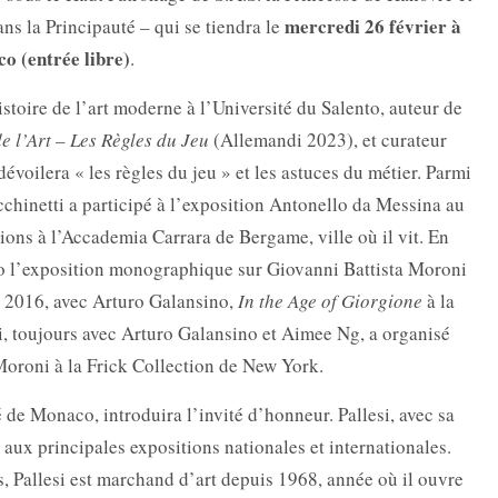
mercredi 26 février à
ns la Principauté – qui se tiendra le
o (entrée libre)
.
istoire de l’art moderne à l’Université du Salento, auteur de
e l’Art – Les Règles du Jeu
(Allemandi 2023), et curateur
dévoilera « les règles du jeu » et les astuces du métier. Parmi
acchinetti a participé à l’exposition Antonello da Messina au
ons à l’Accademia Carrara de Bergame, ville où il vit. En
no l’exposition monographique sur Giovanni Battista Moroni
n 2016, avec Arturo Galansino,
In the Age of Giorgione
à la
, toujours avec Arturo Galansino et Aimee Ng, a organisé
Moroni à la Frick Collection de New York.
é de Monaco, introduira l’invité d’honneur. Pallesi, avec sa
e aux principales expositions nationales et internationales.
, Pallesi est marchand d’art depuis 1968, année où il ouvre