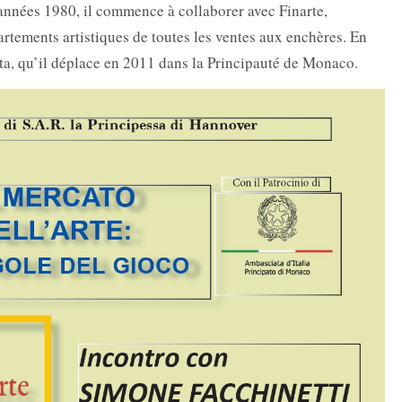
années 1980, il commence à collaborer avec Finarte,
rtements artistiques de toutes les ventes aux enchères. En
ta, qu’il déplace en 2011 dans la Principauté de Monaco.