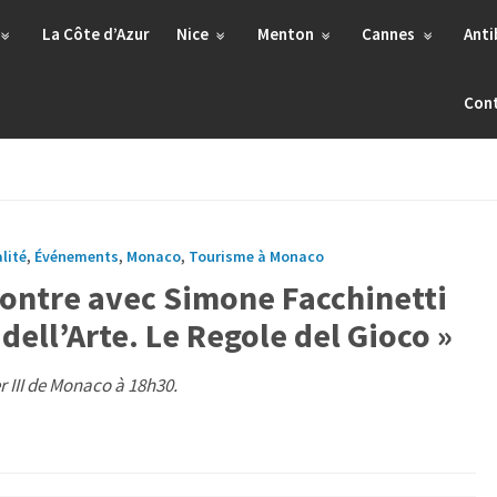
La Côte d’Azur
Nice
Menton
Cannes
Anti
Con
lité
,
Événements
,
Monaco
,
Tourisme à Monaco
ontre avec Simone Facchinetti
 dell’Arte. Le Regole del Gioco »
r III de Monaco à 18h30.