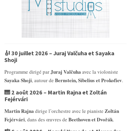
🎻 30 juillet 2026 – Juraj Valčuha et Sayaka
Shoji
Juraj Valčuha
Programme dirigé par
avec la violoniste
Sayaka Shoji
Bernstein, Sibelius et Prokofiev
, autour de
.
🎹 2 août 2026 – Martin Rajna et Zoltán
Fejérvári
Martin Rajna
Zoltán
dirige l’orchestre avec le pianiste
Fejérvári
Beethoven et Dvořák
, dans des œuvres de
.