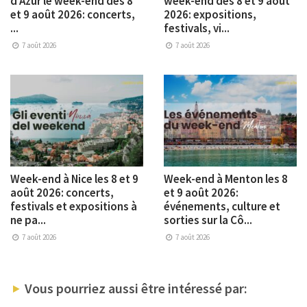
d’Azur le week-end des 8
week-end des 8 et 9 août
et 9 août 2026: concerts,
2026: expositions,
...
festivals, vi...
7 août 2026
7 août 2026
Week-end à Nice les 8 et 9
Week-end à Menton les 8
août 2026: concerts,
et 9 août 2026:
festivals et expositions à
événements, culture et
ne pa...
sorties sur la Cô...
7 août 2026
7 août 2026
Vous pourriez aussi être intéressé par: