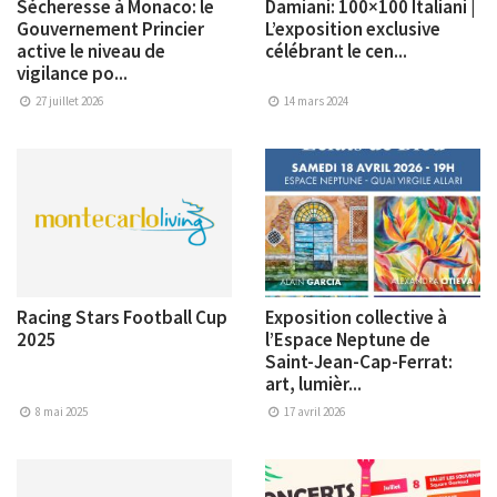
Sécheresse à Monaco: le
Damiani: 100×100 Italiani |
Gouvernement Princier
L’exposition exclusive
active le niveau de
célébrant le cen...
vigilance po...
27 juillet 2026
14 mars 2024
Racing Stars Football Cup
Exposition collective à
2025
l’Espace Neptune de
Saint-Jean-Cap-Ferrat:
art, lumièr...
8 mai 2025
17 avril 2026