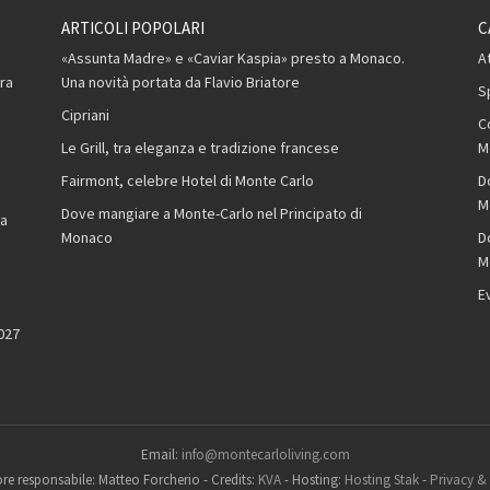
ARTICOLI POPOLARI
C
,
«Assunta Madre» e «Caviar Kaspia» presto a Monaco.
A
ra
Una novità portata da Flavio Briatore
S
Cipriani
C
Le Grill, tra eleganza e tradizione francese
M
Fairmont, celebre Hotel di Monte Carlo
D
M
Dove mangiare a Monte-Carlo nel Principato di
la
Monaco
D
M
E
2027
Email:
info@montecarloliving.com
ore responsabile: Matteo Forcherio
-
Credits:
KVA
-
Hosting:
Hosting Stak
-
Privacy &