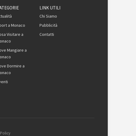
ATEGORIE
LINK UTILI
ttualità
Chi Siamo
port a Monaco
Pubblicità
osa Visitare a
Contatti
onaco
ove Mangiare a
onaco
ove Dormire a
onaco
venti
 Policy