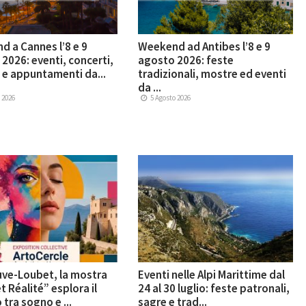
 a Cannes l’8 e 9
Weekend ad Antibes l’8 e 9
2026: eventi, concerti,
agosto 2026: feste
e appuntamenti da...
tradizionali, mostre ed eventi
da ...
 2026
5 Agosto 2026
uve-Loubet, la mostra
Eventi nelle Alpi Marittime dal
t Réalité” esplora il
24 al 30 luglio: feste patronali,
 tra sogno e ...
sagre e trad...