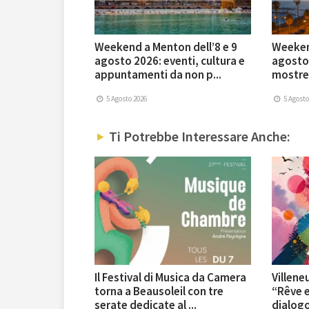
Weekend a Menton dell’8 e 9
Weekend
agosto 2026: eventi, cultura e
agosto 
appuntamenti da non p...
mostre 
5 Agosto 2026
5 Agosto
Ti Potrebbe Interessare Anche:
Il Festival di Musica da Camera
Villene
torna a Beausoleil con tre
“Rêve e
serate dedicate al ...
dialogo