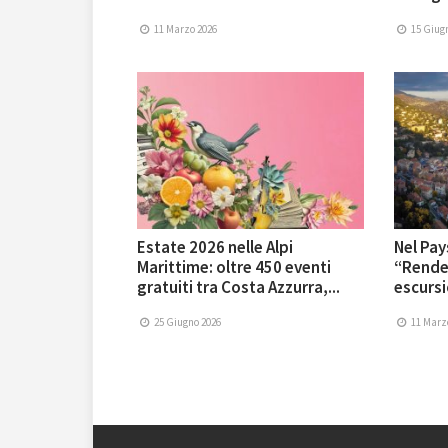
11 Marzo 2026
15 Giug
Estate 2026 nelle Alpi
Nel Pay
Marittime: oltre 450 eventi
“Rende
gratuiti tra Costa Azzurra,...
escursio
25 Giugno 2026
11 Marz