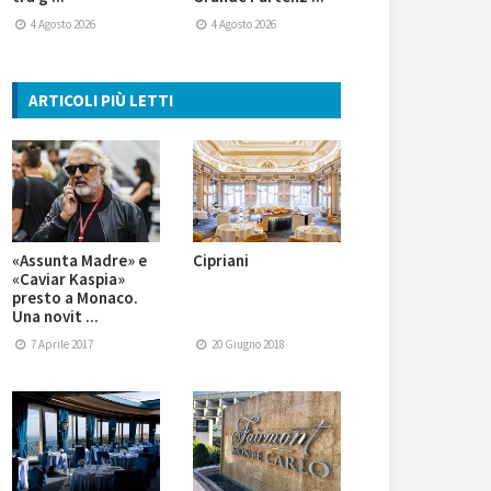
4 Agosto 2026
4 Agosto 2026
ARTICOLI PIÙ LETTI
«Assunta Madre» e
Cipriani
«Caviar Kaspia»
presto a Monaco.
Una novit ...
7 Aprile 2017
20 Giugno 2018