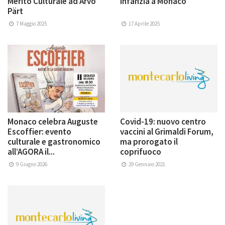
Merito Culturale ad Arvo
infanzia a Monaco
Pärt
7 Maggio 2025
17 Aprile 2025
Monaco celebra Auguste
Covid-19: nuovo centro
Escoffier: evento
vaccini al Grimaldi Forum,
culturale e gastronomico
ma prorogato il
all’AGORA il...
coprifuoco
9 Giugno 2026
29 Gennaio 2021