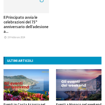
Il Principato avvia le
celebrazioni del 75º
anniversario dell’adesione
a...
19 Febbraio 2024
ULTIMI ARTICOLI
Eventi in Costa Azzurra nel
Eventi a Monaco nel weekend