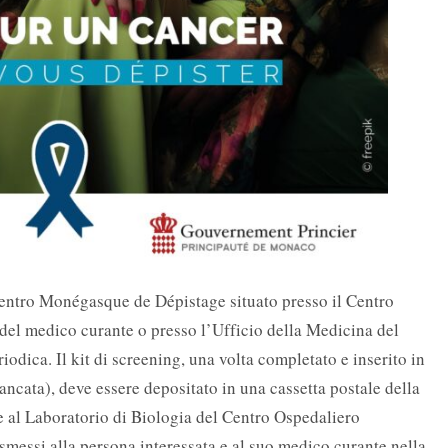
 Centro Monégasque de Dépistage situato presso il Centro
 del medico curante o presso l’Ufficio della Medicina del
odica. Il kit di screening, una volta completato e inserito in
rancata), deve essere depositato in una cassetta postale della
e al Laboratorio di Biologia del Centro Ospedaliero
asmessi alla persona interessata e al suo medico curante nella