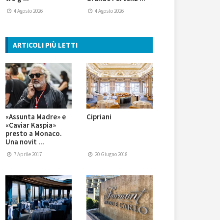
4 Agosto 2026
4 Agosto 2026
ARTICOLI PIÙ LETTI
«Assunta Madre» e
Cipriani
«Caviar Kaspia»
presto a Monaco.
Una novit ...
7 Aprile 2017
20 Giugno 2018